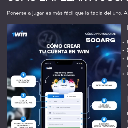
Ponerse a jugar es más fácil que la tabla del uno. A