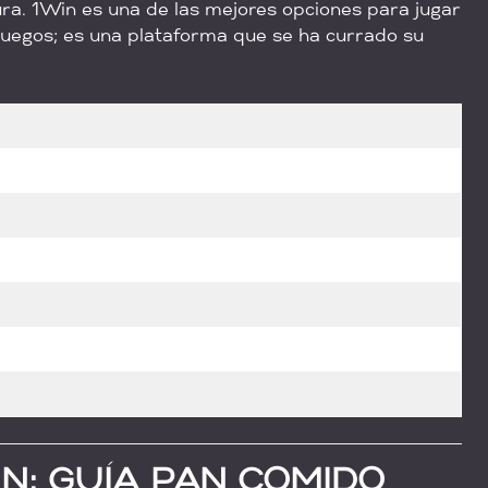
tura. 1Win es una de las mejores opciones para jugar
 juegos; es una plataforma que se ha currado su
N: GUÍA PAN COMIDO