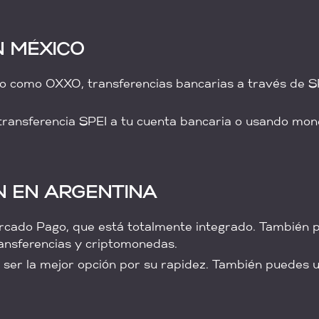
N MÉXICO
 como OXXO, transferencias bancarias a través de SPE
ransferencia SPEI a tu cuenta bancaria o usando mone
N EN ARGENTINA
rcado Pago, que está totalmente integrado. También 
ansferencias y criptomonedas.
ser la mejor opción por su rapidez. También puedes us