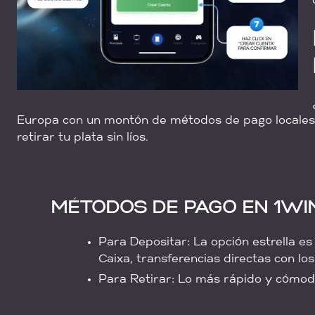
Europa con un montón de métodos de pago locales.
retirar tu plata sin líos.
MÉTODOS DE PAGO EN 1WIN
Para Depositar: La opción estrella es
Caixa, transferencias directas con l
Para Retirar: Lo más rápido y cómodo