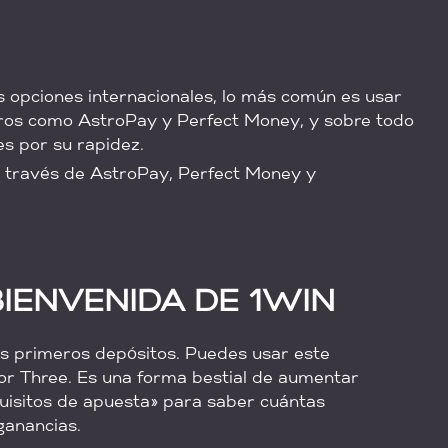
s opciones internacionales, lo más común es usar
eros como AstroPay y Perfect Money, y sobre todo
s por su rapidez.
 a través de AstroPay, Perfect Money y
IENVENIDA DE 1WIN
s primeros depósitos. Puedes usar este
or Three. Es una forma bestial de aumentar
requisitos de apuesta» para saber cuántas
ganancias.