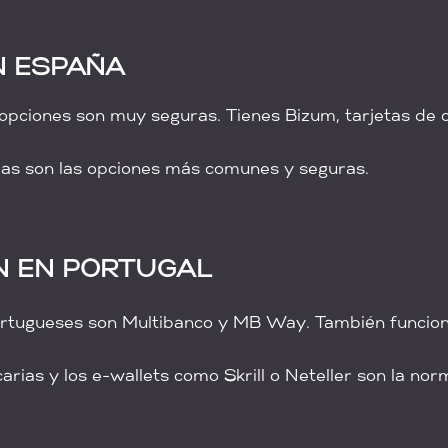
N ESPAÑA
 opciones son muy seguras. Tienes Bizum, tarjetas de 
rias son las opciones más comunes y seguras.
N EN PORTUGAL
tugueses son Multibanco y MB Way. También funcionan 
arias y los e-wallets como Skrill o Neteller son la nor