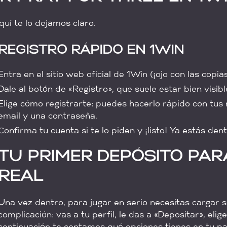
quí te lo dejamos claro.
REGISTRO RÁPIDO EN 1WIN
Entra en el sitio web oficial de 1Win (¡ojo con las copia
Dale al botón de «Registro», que suele estar bien visibl
Elige cómo registrarte: puedes hacerlo rápido con tus r
email y una contraseña.
Confirma tu cuenta si te lo piden y ¡listo! Ya estás dent
TU PRIMER DEPÓSITO PAR
REAL
Una vez dentro, para jugar en serio necesitas cargar 
complicación: vas a tu perfil, le das a «Depositar», el