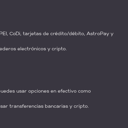
I, CoDi, tarjetas de crédito/débito, AstroPay y
deros electrónicos y cripto.
puedes usar opciones en efectivo como
ar transferencias bancarias y cripto.